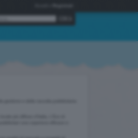
Accedi
o
Registrati
gestione e della raccolta pubblicitaria
cale più diffuso d'Italia, L'Eco di
pubblicitari una copertura efficace e