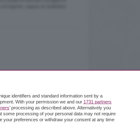
rre analisi di mercato e progetti di
o ed esperto, capace di soddisfare
que identifiers and standard information sent by a
lopment. With your permission we and our
1731 partners
tners
’ processing as described above. Alternatively you
at some processing of your personal data may not require
nge your preferences or withdraw your consent at any time
ata la riproduzione anche parziale