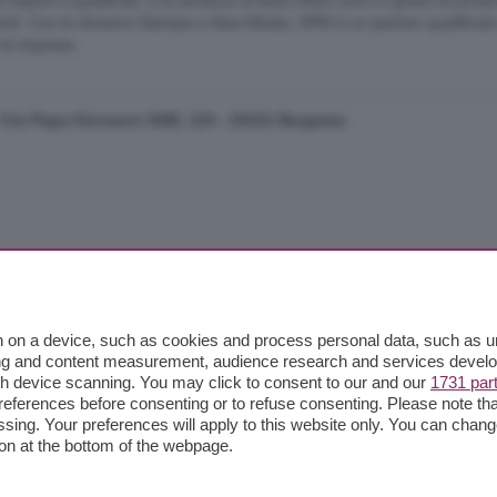
 esperti e qualificati, e la struttura di back office sono in grado di produ
enti. Con le divisioni Stampa e New Media, SPM è un partner qualificat
 le imprese.
- V.le Papa Giovanni XXIII, 124 - 24121 Bergamo
8:30
 on a device, such as cookies and process personal data, such as uni
ising and content measurement, audience research and services deve
gh device scanning. You may click to consent to our and our
1731 par
ferences before consenting or to refuse consenting. Please note th
essing. Your preferences will apply to this website only. You can cha
on at the bottom of the webpage.
. con sede in Viale Papa Giovanni XXIII, 118 24121 Bergamo - E' viet
 al n.243762 | Capitale sociale Euro 10.000.000 i.v.