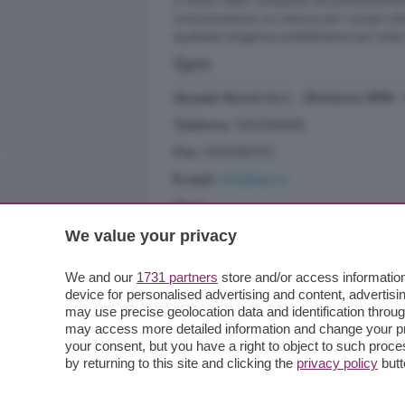
Il nostro staff, composto da professionisti
comunicazione su misura per i propri cli
qualsiasi esigenza pubblicitaria per tutte
Spm
Sesaab Servizi S.r.l. - Divisione SPM 
Telefono:
035/358888
Fax:
035/358753
E-mail:
info@spm.it
Orari:
Lunedì - Venerdì:
We value your privacy
dalle 8:30 alle 12:30 e dalle 14:30 alle 1
We and our
1731 partners
store and/or access information
device for personalised advertising and content, advert
may use precise geolocation data and identification throu
may access more detailed information and change your pre
your consent, but you have a right to object to such proc
by returning to this site and clicking the
privacy policy
butt
© COPYRIGHT 2018 - S.E.S.A.A.B. S.p.a
Iscritta al Registro Imprese di Bergamo