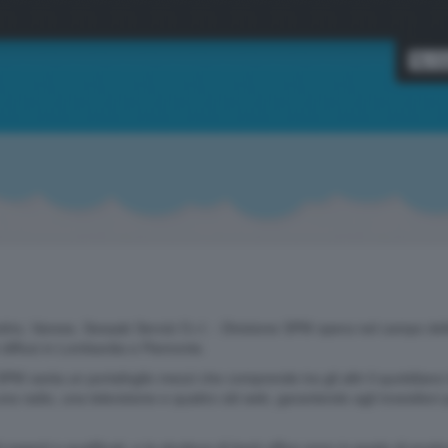
, Varese, Sesaab Servizi S.r.l. - Divisione SPM opera nel campo della 
i diffusi in Lombardia e Piemonte.
M vanta un portafoglio mezzi che comprende tra gli altri il quotidiano lo
a radio, una televisione e quattro siti web, garantendo agli investitori 