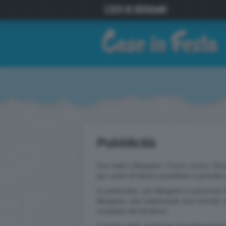
Pubblicità
Con sedi a Bergamo, Como, Lecco, Sondrio
per conto di diversi quotidiani e periodic
In particolare, per Bergamo e provincia SP
Bergamo, due settimanali, due mensili, un
completa del territorio.